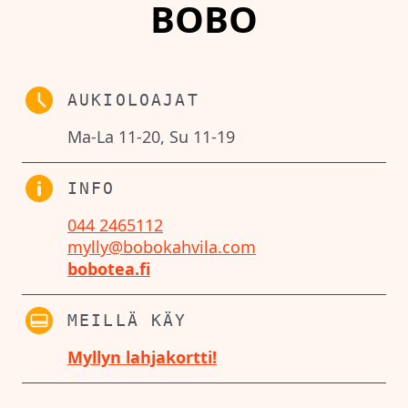
BOBO
AUKIOLOAJAT
Ma-La 11-20, Su 11-19
INFO
044 2465112
mylly@bobokahvila.com
bobotea.fi
MEILLÄ KÄY
Myllyn lahjakortti!