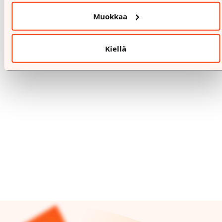
%
Muokkaa
3.8.-16.8.
BIK BOK
Kiellä
Jäsentarjous
All Balance sportswear -30%
Lue lisää