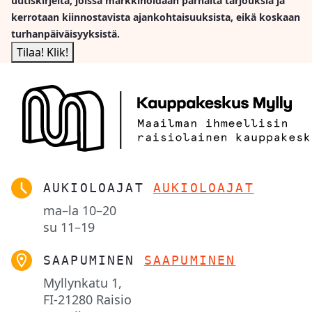
uutiskirjeitä, joissa markkinoidaan parhaita tarjouksia ja
kerrotaan kiinnostavista ajankohtaisuuksista, eikä koskaan
turhanpäiväisyyksistä.
AUKIOLOAJAT
AUKIOLOAJAT
ma–la
10–20
su
11–19
SAAPUMINEN
SAAPUMINEN
Myllynkatu 1,

FI-21280 Raisio