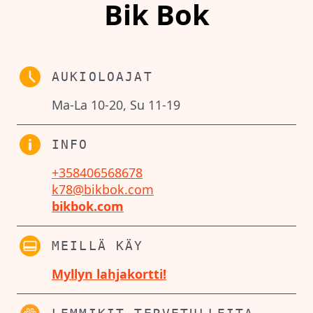
Bik Bok
AUKIOLOAJAT
Ma-La 10-20, Su 11-19
INFO
+358406568678
k78@bikbok.com
bikbok.com
MEILLÄ KÄY
Myllyn lahjakortti!