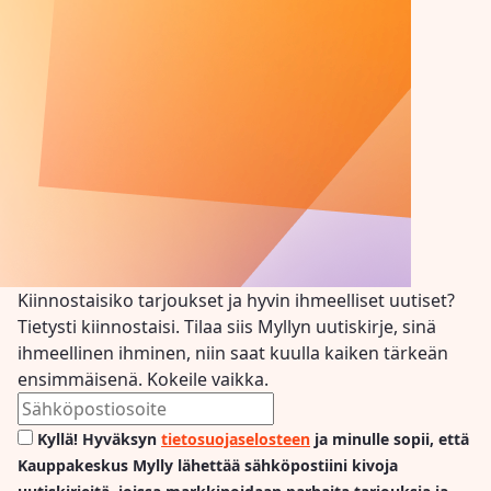
Kiinnostaisiko tarjoukset ja hyvin ihmeelliset uutiset?
Tietysti kiinnostaisi. Tilaa siis Myllyn uutiskirje, sinä
ihmeellinen ihminen, niin saat kuulla kaiken tärkeän
ensimmäisenä. Kokeile vaikka.
Kyllä! Hyväksyn
tietosuojaselosteen
ja minulle sopii, että
Kauppakeskus Mylly lähettää sähköpostiini kivoja