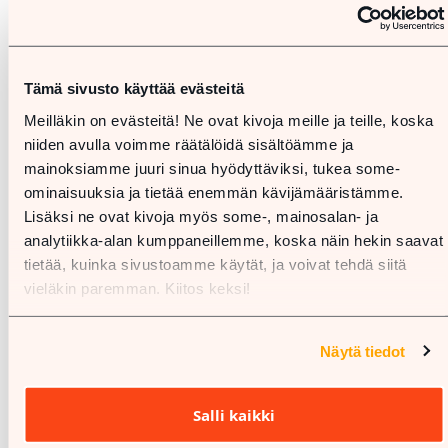
Tämä sivusto käyttää evästeitä
Meilläkin on evästeitä! Ne ovat kivoja meille ja teille, koska
niiden avulla voimme räätälöidä sisältöämme ja
mainoksiamme juuri sinua hyödyttäviksi, tukea some-
ominaisuuksia ja tietää enemmän kävijämääristämme.
Lisäksi ne ovat kivoja myös some-, mainosalan- ja
analytiikka-alan kumppaneillemme, koska näin hekin saavat
tietää, kuinka sivustoamme käytät, ja voivat tehdä siitä
vieläkin paremman. Kiitos keksi!
Näytä tiedot
Salli kaikki