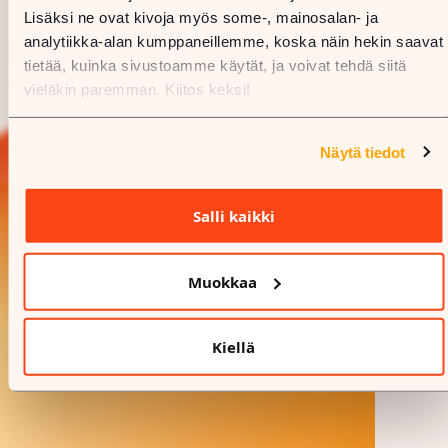
Lisäksi ne ovat kivoja myös some-, mainosalan- ja
analytiikka-alan kumppaneillemme, koska näin hekin saavat
tietää, kuinka sivustoamme käytät, ja voivat tehdä siitä
vieläkin paremman. Kiitos keksi!
Näytä tiedot
Salli kaikki
Muokkaa
Kiellä