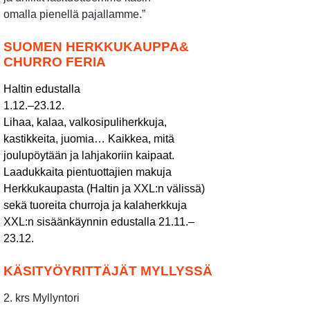
omalla pienellä pajallamme.”
SUOMEN HERKKUKAUPPA&
CHURRO FERIA
Haltin edustalla
1.12.–23.12.
Lihaa, kalaa, valkosipuliherkkuja,
kastikkeita, juomia… Kaikkea, mitä
joulupöytään ja lahjakoriin kaipaat.
Laadukkaita pientuottajien makuja
Herkkukaupasta (Haltin ja XXL:n välissä)
sekä tuoreita churroja ja kalaherkkuja
XXL:n sisäänkäynnin edustalla 21.11.–
23.12.
KÄSITYÖYRITTÄJÄT MYLLYSSÄ
2. krs Myllyntori