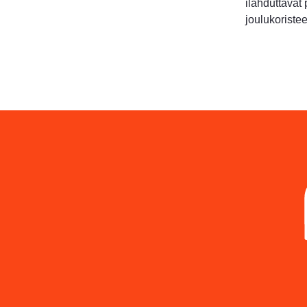
ilahduttavat 
joulukoristee