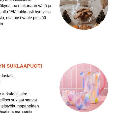
öökynä tuo mukanaan väriä ja
uutta.“Elä rohkeasti hymyssä
ta, että uusi vaate piristää
in
N SUKLAAPUOTI
edustalla
.
lua turkulaisittain:
lliset suklaat saavat
yhteistyökumppaneiden
hveja ja teelaatuja.