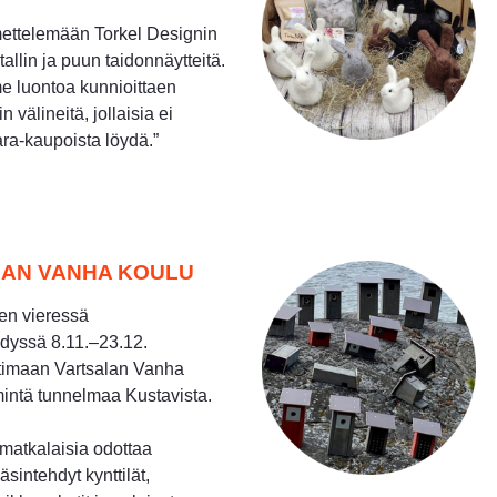
ettelemään Torkel Designin
allin ja puun taidonnäytteitä.
e luontoa kunnioittaen
n välineitä, jollaisia ei
ara-kaupoista löydä.”
AN VANHA KOULU
en vieressä
dyssä 8.11.–23.12.
timaan Vartsalan Vanha
intä tunnelmaa Kustavista.
umatkalaisia odottaa
sintehdyt kynttilät,