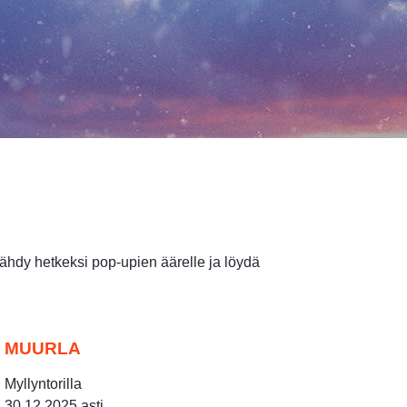
sähdy hetkeksi pop-upien äärelle ja löydä
MUURLA
Myllyntorilla
30.12.2025 asti