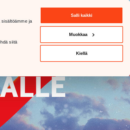
Salli kaikki
dä sisältöämme ja
Muokkaa
hdä siitä
Kiellä