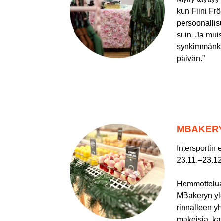
kun Fiini Fr
persoonallis
suin. Ja muis
synkimmänk
päivän.”
MBAKERY
Intersportin 
23.11.–23.12
​​​​​​​Hemmotte
MBakeryn yle
rinnalleen 
makeisia, ka