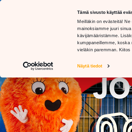
Tämä sivusto käyttää eväs
Meilläkin on evästeitä! Ne 
mainoksiamme juuri sinua
kävijämääristämme. Lisäks
kumppaneillemme, koska nä
vieläkin paremman. Kiitos 
Näytä tiedot