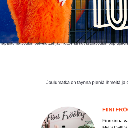
Tapahtumat
Joulun palvelut
Lahjavinkit
Selaa kuvastoa
Joulun pop upit
Os
Joulumatka on täynnä pieniä ihmeitä ja o
FIINI FR
Finnkinoa v
Mylly täyttyy