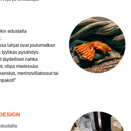
kin edustalla
.
sa lahjat ovat joulumatkan
 tyylikäs pysähdys.
ät täydelliset nahka
eet, olipa mielessäsi
anskat, merinovillatossut tai
mpakot!”
DESIGN
edustalla