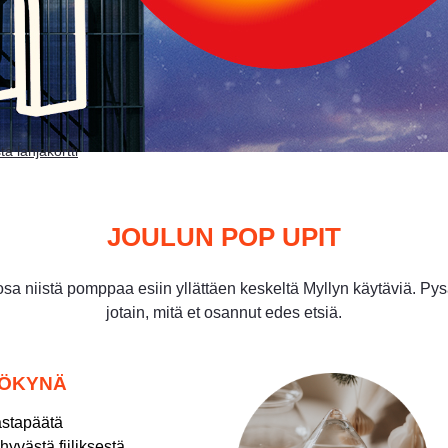
ta lahjakortti
JOULUN POP UPIT
sa niistä pomppaa esiin yllättäen keskeltä Myllyn käytäviä. Py
jotain, mitä et osannut edes etsiä.
ÖÖKYNÄ
astapäätä
 hyvästä fiiliksestä,