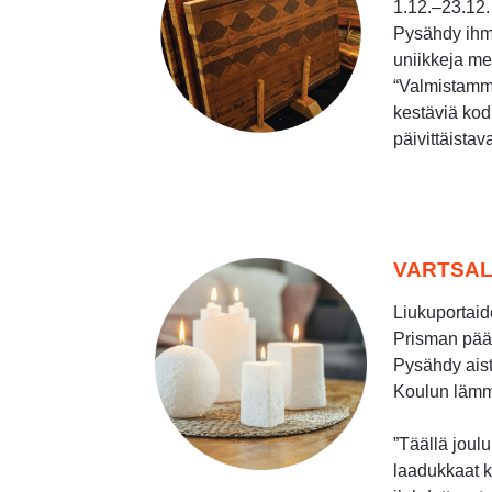
1.12.–23.12.
Pysähdy ihm
uniikkeja met
“Valmistamm
kestäviä kodi
päivittäistav
VARTSAL
Liukuportaid
Prisman pää
Pysähdy ais
Koulun lämm
”Täällä joul
laadukkaat kä