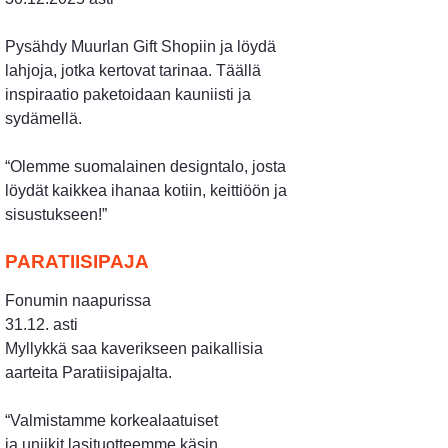
Pysähdy Muurlan Gift Shopiin ja löydä
lahjoja, jotka kertovat tarinaa. Täällä
inspiraatio paketoidaan kauniisti ja
sydämellä.
​​​​​​​“Olemme suomalainen designtalo, josta
löydät kaikkea ihanaa kotiin, keittiöön ja
sisustukseen!”
PARATIISIPAJA
Fonumin naapurissa
31.12. asti
Myllykkä saa kaverikseen paikallisia
aarteita Paratiisipajalta.
​​​​​​​“Valmistamme korkealaatuiset
ja uniikit lasituotteemme käsin