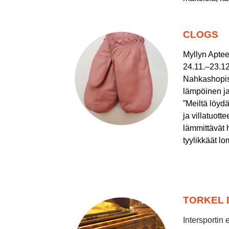
CLOGS
Myllyn Aptee
24.11.–23.12
Nahkashopis
lämpöinen ja
”Meiltä löyd
ja villatuott
lämmittävät h
tyylikkäät lo
TORKEL 
Intersportin 