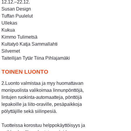
12.12.–22.12.
​​​​​​​Susan Design
Tuffan Puulelut
Ullekas
Kukua
Kimmo Tulimetsä
Kultatyö Katja Sammallahti
Silvernet
Taiteilijan Tytär Tiina Pihlajamäki
TOINEN LUONTO
2.Luonto valmistaa ja myy huomattavan
monipuolista valikoimaa linnunpönttöjä,
lintujen ruokinta-automaatteja, pönttöjä
lepakoille ja liito-oraville, pesäpaikkoja
pölyttäjille sekä siilinpesiä.
Tuotteissa korostuu helppokäyttöisyys ja