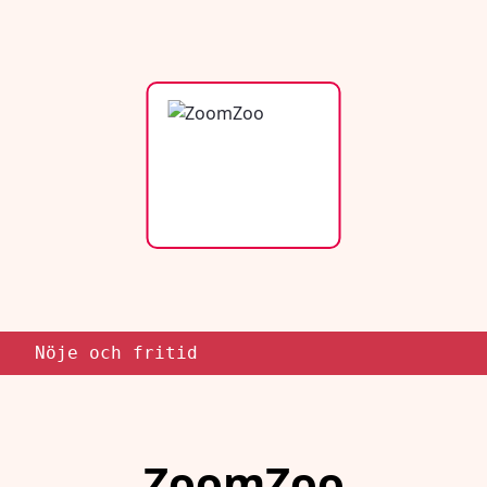
Nöje och fritid
ZoomZoo