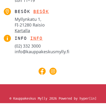
sön
11–19
BESÖK
BESÖK
Myllynkatu 1,

FI-21280 Raisio
Kartalla
INFO
INFO
(02) 332 3000
info@kauppakeskusmylly.fi
© Kauppakeskus Mylly 2026
Powered by hyper[in]