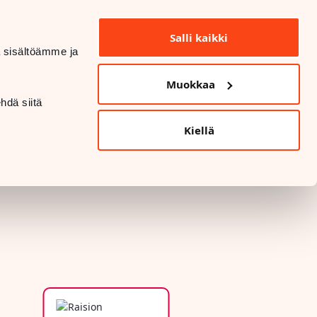
INFO OCH KONTAKTUPPGIFTER
Salli kaikki
dä sisältöämme ja
DATASKYDD OCH SÄKERHET
Muokkaa
LANGUAGE
hdä siitä
Kiellä