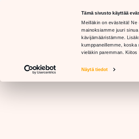
må
Tämä sivusto käyttää eväs
sö
BUTIKER
Meilläkin on evästeitä! Ne 
OCH
mainoksiamme juuri sinua
TJÄNSTER
RESTAURANGER
kävijämääristämme. Lisäks
KO
kumppaneillemme, koska nä
vieläkin paremman. Kiitos 
Näytä tiedot