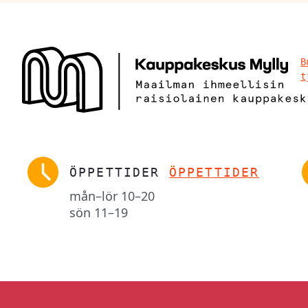
B
t
ÖPPETTIDER
ÖPPETTIDER
mån–lör
10–20
sön
11–19