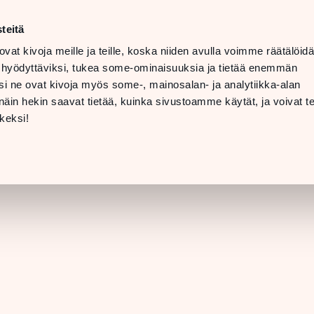
n–lör
10–20
teitä
LANGUAGE
n
11–19
ovat kivoja meille ja teille, koska niiden avulla voimme räätälöi
 hyödyttäviksi, tukea some-ominaisuuksia ja tietää enemmän
INFO OCH
i ne ovat kivoja myös some-, mainosalan- ja analytiikka-alan
NTAKTUPPGIFTER
in hekin saavat tietää, kuinka sivustoamme käytät, ja voivat te
[BUTIKSINFORMATION]
keksi!