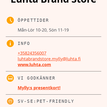
ÖPPETTIDER
Mån-Lör 10-20, Sön 11-19
INFO
+35824356007
luhtabrandstore.mylly@luhta.fi
www.luhta.com
VI GODKÄNNER
Mylly:s presentkort!
SV-SE:PET-FRIENDLY