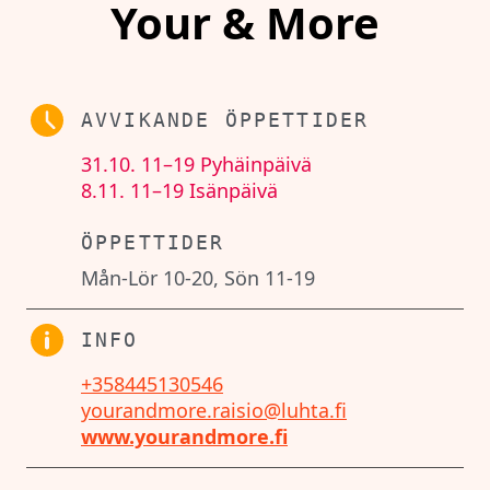
Your & More
AVVIKANDE ÖPPETTIDER
31.10.
11–19
Pyhäinpäivä
8.11.
11–19
Isänpäivä
ÖPPETTIDER
Mån-Lör 10-20, Sön 11-19
INFO
+358445130546
yourandmore.raisio@luhta.fi
www.yourandmore.fi