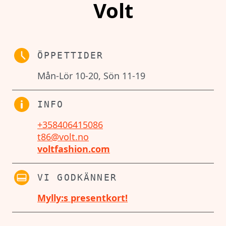
Volt
ÖPPETTIDER
Mån-Lör 10-20, Sön 11-19
INFO
+358406415086
t86@volt.no
voltfashion.com
VI GODKÄNNER
Mylly:s presentkort!