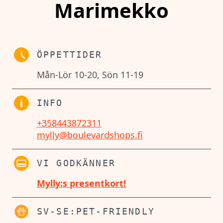
Marimekko
ÖPPETTIDER
Mån-Lör 10-20, Sön 11-19
INFO
+358443872311
mylly@boulevardshops.fi
VI GODKÄNNER
Mylly:s presentkort!
SV-SE:PET-FRIENDLY