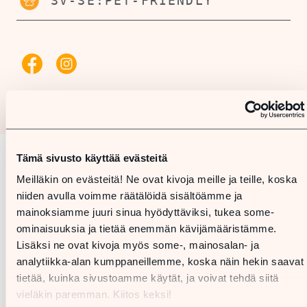
SV-SE:PET-FRIENDLY
Tämä sivusto käyttää evästeitä
Karta
Meilläkin on evästeitä! Ne ovat kivoja meille ja teille, koska
niiden avulla voimme räätälöidä sisältöämme ja
mainoksiamme juuri sinua hyödyttäviksi, tukea some-
ominaisuuksia ja tietää enemmän kävijämääristämme.
Lisäksi ne ovat kivoja myös some-, mainosalan- ja
analytiikka-alan kumppaneillemme, koska näin hekin saavat
tietää, kuinka sivustoamme käytät, ja voivat tehdä siitä
vieläkin paremman. Kiitos keksi!