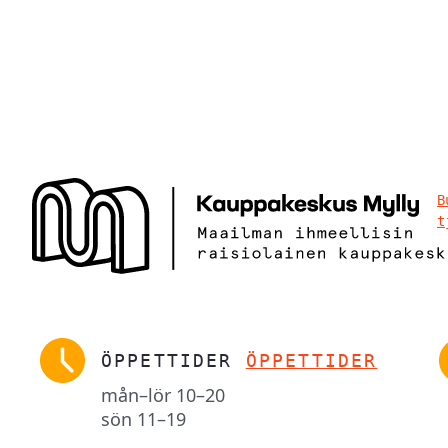
B
t
ÖPPETTIDER
ÖPPETTIDER
mån–lör
10–20
sön
11–19