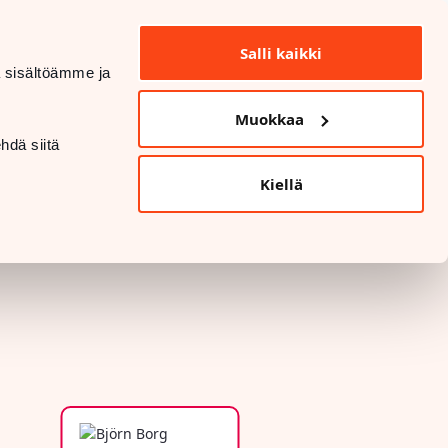
INFO OCH KONTAKTUPPGIFTER
Salli kaikki
dä sisältöämme ja
DATASKYDD OCH SÄKERHET
Muokkaa
LANGUAGE
hdä siitä
Kiellä