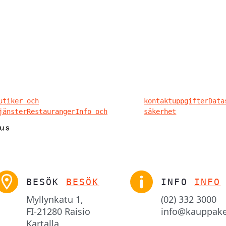
utiker och
kontaktuppgifter
Data
jänster
Restauranger
Info och
säkerhet
BESÖK
BESÖK
INFO
INFO
Myllynkatu 1,

(02) 332 3000
FI-21280 Raisio
info@kauppake
Kartalla