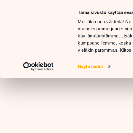
må
Tämä sivusto käyttää eväs
sö
BUTIKER
Meilläkin on evästeitä! Ne 
OCH
mainoksiamme juuri sinua
TJÄNSTER
RESTAURANGER
kävijämääristämme. Lisäks
KO
kumppaneillemme, koska nä
vieläkin paremman. Kiitos 
Näytä tiedot