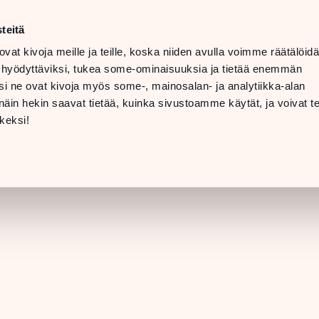
n–lör
10–20
teitä
LANGUAGE
n
11–19
ovat kivoja meille ja teille, koska niiden avulla voimme räätälöi
 hyödyttäviksi, tukea some-ominaisuuksia ja tietää enemmän
INFO OCH
i ne ovat kivoja myös some-, mainosalan- ja analytiikka-alan
NTAKTUPPGIFTER
in hekin saavat tietää, kuinka sivustoamme käytät, ja voivat te
[BUTIKSINFORMATION]
keksi!