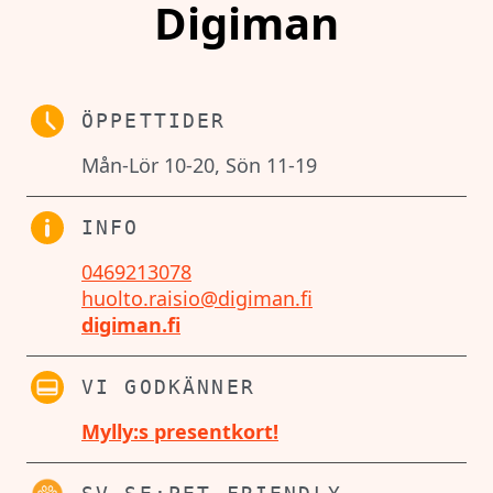
Digiman
ÖPPETTIDER
Mån-Lör 10-20, Sön 11-19
INFO
0469213078
huolto.raisio@digiman.fi
digiman.fi
VI GODKÄNNER
Mylly:s presentkort!