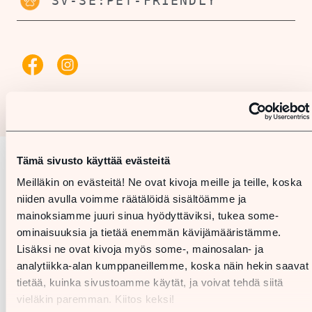
SV-SE:PET-FRIENDLY
Tämä sivusto käyttää evästeitä
Karta
Meilläkin on evästeitä! Ne ovat kivoja meille ja teille, koska
niiden avulla voimme räätälöidä sisältöämme ja
mainoksiamme juuri sinua hyödyttäviksi, tukea some-
ominaisuuksia ja tietää enemmän kävijämääristämme.
Lisäksi ne ovat kivoja myös some-, mainosalan- ja
analytiikka-alan kumppaneillemme, koska näin hekin saavat
tietää, kuinka sivustoamme käytät, ja voivat tehdä siitä
vieläkin paremman. Kiitos keksi!