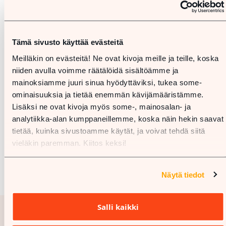
Tämä sivusto käyttää evästeitä
Meilläkin on evästeitä! Ne ovat kivoja meille ja teille, koska
niiden avulla voimme räätälöidä sisältöämme ja
mainoksiamme juuri sinua hyödyttäviksi, tukea some-
ominaisuuksia ja tietää enemmän kävijämääristämme.
Lisäksi ne ovat kivoja myös some-, mainosalan- ja
analytiikka-alan kumppaneillemme, koska näin hekin saavat
tietää, kuinka sivustoamme käytät, ja voivat tehdä siitä
vieläkin paremman. Kiitos keksi!
Näytä tiedot
Salli kaikki