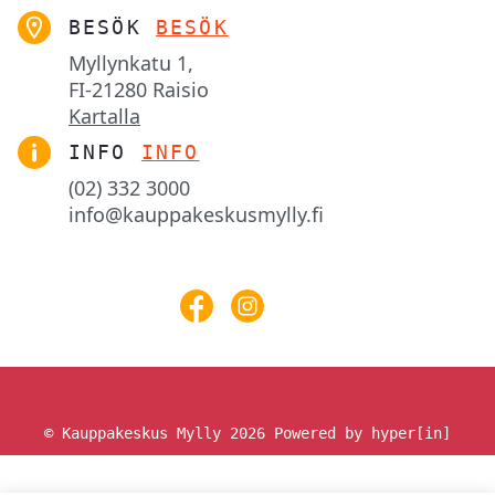
BESÖK
BESÖK
Myllynkatu 1,

FI-21280 Raisio
Kartalla
INFO
INFO
(02) 332 3000
info@kauppakeskusmylly.fi
© Kauppakeskus Mylly 2026
Powered by hyper[in]