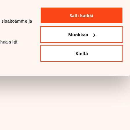
INFO OCH KONTAKTUPPGIFTER
Salli kaikki
dä sisältöämme ja
DATASKYDD OCH SÄKERHET
Muokkaa
LANGUAGE
hdä siitä
Kiellä