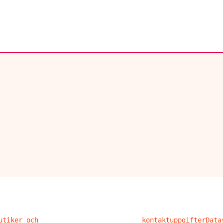
utiker och
kontaktuppgifter
Data