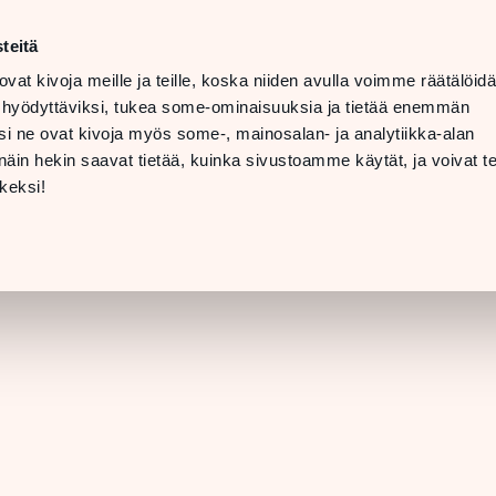
n–lör
10–20
teitä
LANGUAGE
n
11–19
ovat kivoja meille ja teille, koska niiden avulla voimme räätälöi
 hyödyttäviksi, tukea some-ominaisuuksia ja tietää enemmän
INFO OCH
i ne ovat kivoja myös some-, mainosalan- ja analytiikka-alan
NTAKTUPPGIFTER
in hekin saavat tietää, kuinka sivustoamme käytät, ja voivat te
[BUTIKSINFORMATION]
keksi!