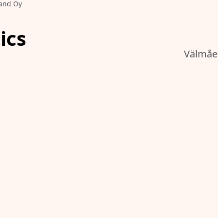
land Oy
ics
Välmåe