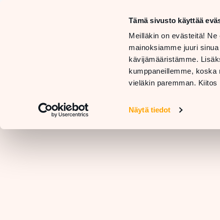
må
Tämä sivusto käyttää eväs
sö
BUTIKER
Meilläkin on evästeitä! Ne 
OCH
mainoksiamme juuri sinua
TJÄNSTER
RESTAURANGER
kävijämääristämme. Lisäks
KO
kumppaneillemme, koska nä
vieläkin paremman. Kiitos 
Näytä tiedot