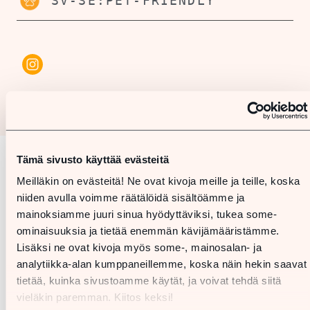
SV-SE:PET-FRIENDLY
Tämä sivusto käyttää evästeitä
Karta
Meilläkin on evästeitä! Ne ovat kivoja meille ja teille, koska
niiden avulla voimme räätälöidä sisältöämme ja
mainoksiamme juuri sinua hyödyttäviksi, tukea some-
ominaisuuksia ja tietää enemmän kävijämääristämme.
Lisäksi ne ovat kivoja myös some-, mainosalan- ja
analytiikka-alan kumppaneillemme, koska näin hekin saavat
tietää, kuinka sivustoamme käytät, ja voivat tehdä siitä
vieläkin paremman. Kiitos keksi!