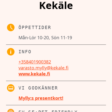
Kekäle
ÖPPETTIDER
Mån-Lör 10-20, Sön 11-19
INFO
+358401900382
varasto.mylly@kekale.fi
www.kekale.fi
VI GODKÄNNER
Mylly:s presentkort!