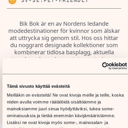
SV-SE:PET-FRIENDLY
Bik Bok är en av Nordens ledande
modedestinationer för kvinnor som älskar
att uttrycka sig genom stil. Hos oss hittar
du noggrant designade kollektioner som
kombinerar tidlösa basplagg, aktuella
trender och moderna statement pieces.
Besök oss i någon av våra butiker eller på
Bikbok.com för ett brett utbud av bland
Tämä sivusto käyttää evästeitä
annat toppar och t-shirts, byxor och
stickat!
Meilläkin on evästeitä! Ne ovat kivoja meille ja teille, koska
niiden avulla voimme räätälöidä sisältöämme ja
mainoksiamme juuri sinua hyödyttäviksi, tukea some-
ominaisuuksia ja tietää enemmän kävijämääristämme.
Lisäksi ne ovat kivoja myös some-, mainosalan- ja