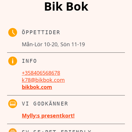
Bik Bok
ÖPPETTIDER
Mån-Lör 10-20, Sön 11-19
INFO
+358406568678
k78@bikbok.com
bikbok.com
VI GODKÄNNER
Mylly:s presentkort!