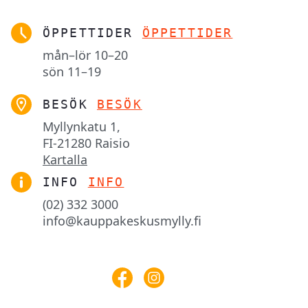
ÖPPETTIDER
ÖPPETTIDER
mån–lör
10–20
sön
11–19
BESÖK
BESÖK
Myllynkatu 1,

FI-21280 Raisio
Kartalla
INFO
INFO
(02) 332 3000
info@kauppakeskusmylly.fi