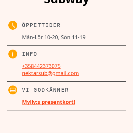
ÖPPETTIDER
Mån-Lör 10-20, Sön 11-19
INFO
+358442373075
nektarsub@gmail.com
VI GODKÄNNER
Mylly:s presentkort!