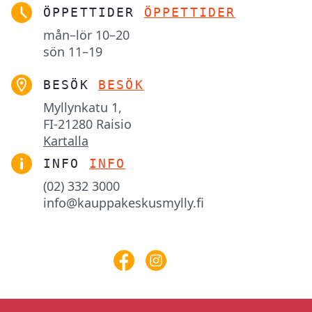
ÖPPETTIDER
ÖPPETTIDER
mån–lör
10–20
sön
11–19
BESÖK
BESÖK
Myllynkatu 1,

FI-21280 Raisio
Kartalla
INFO
INFO
(02) 332 3000
info@kauppakeskusmylly.fi