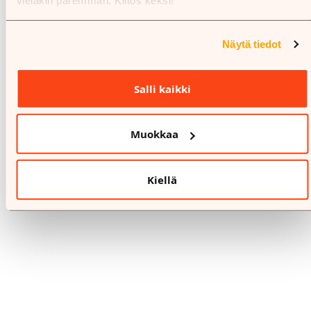
vieläkin paremman. Kiitos keksi!
Näytä tiedot
Salli kaikki
Muokkaa
Kiellä