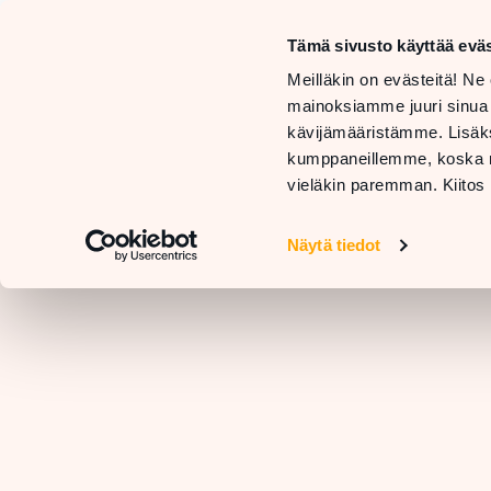
må
Tämä sivusto käyttää eväs
sö
BUTIKER
Meilläkin on evästeitä! Ne 
OCH
mainoksiamme juuri sinua
TJÄNSTER
RESTAURANGER
kävijämääristämme. Lisäks
KO
kumppaneillemme, koska nä
vieläkin paremman. Kiitos 
Näytä tiedot