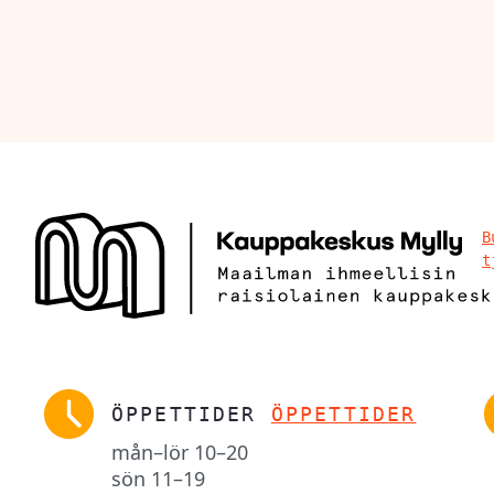
B
t
ÖPPETTIDER
ÖPPETTIDER
mån–lör
10–20
sön
11–19