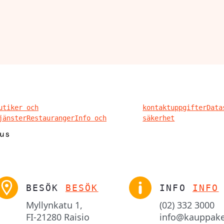
utiker och
kontaktuppgifter
Data
jänster
Restauranger
Info och
säkerhet
BESÖK
BESÖK
INFO
INFO
Myllynkatu 1,

(02) 332 3000
FI-21280 Raisio
info@kauppake