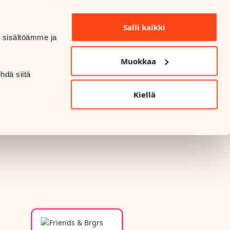
INFO OCH KONTAKTUPPGIFTER
Salli kaikki
dä sisältöämme ja
DATASKYDD OCH SÄKERHET
Muokkaa
LANGUAGE
hdä siitä
Kiellä