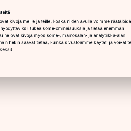
n–lör
10–20
teitä
LANGUAGE
n
11–19
ovat kivoja meille ja teille, koska niiden avulla voimme räätälöi
 hyödyttäviksi, tukea some-ominaisuuksia ja tietää enemmän
INFO OCH
i ne ovat kivoja myös some-, mainosalan- ja analytiikka-alan
NTAKTUPPGIFTER
in hekin saavat tietää, kuinka sivustoamme käytät, ja voivat te
[BUTIKSINFORMATION]
keksi!