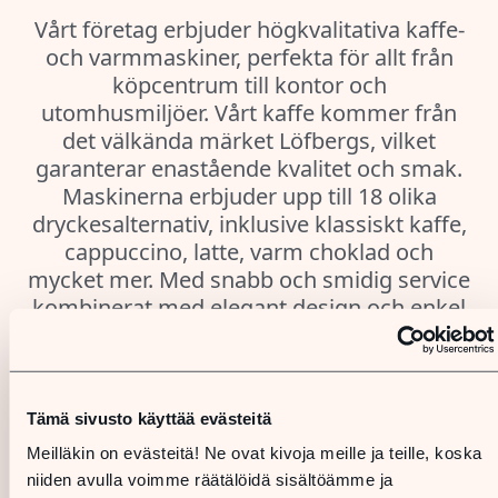
Vårt företag erbjuder högkvalitativa kaffe-
och varmmaskiner, perfekta för allt från
köpcentrum till kontor och
utomhusmiljöer. Vårt kaffe kommer från
det välkända märket Löfbergs, vilket
garanterar enastående kvalitet och smak.
Maskinerna erbjuder upp till 18 olika
dryckesalternativ, inklusive klassiskt kaffe,
cappuccino, latte, varm choklad och
mycket mer. Med snabb och smidig service
kombinerat med elegant design och enkel
användning är vi ett pålitligt val. Vi värnar
om kundnöjdheten genom att erbjuda
pålitligt underhåll och skräddarsydda
lösningar.
Tämä sivusto käyttää evästeitä
Meilläkin on evästeitä! Ne ovat kivoja meille ja teille, koska
niiden avulla voimme räätälöidä sisältöämme ja