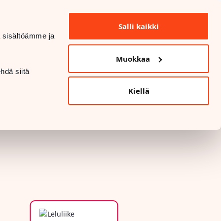
INFO OCH KONTAKTUPPGIFTER
Salli kaikki
dä sisältöämme ja
DATASKYDD OCH SÄKERHET
Muokkaa
LANGUAGE
hdä siitä
Kiellä