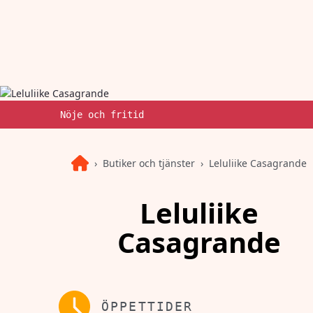
Nöje och fritid
Butiker och tjänster
Leluliike Casagrande
Leluliike
Casagrande
ÖPPETTIDER