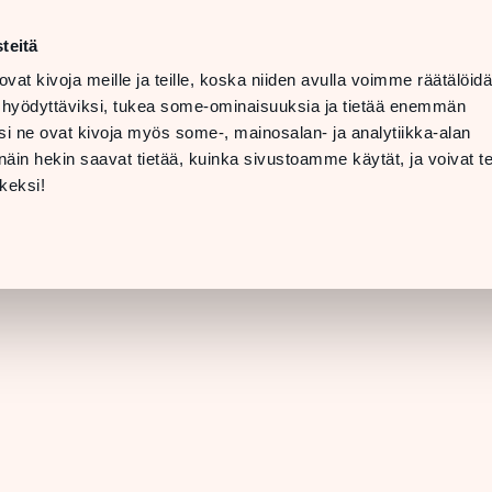
n–lör
10–20
teitä
LANGUAGE
n
11–19
ovat kivoja meille ja teille, koska niiden avulla voimme räätälöi
 hyödyttäviksi, tukea some-ominaisuuksia ja tietää enemmän
INFO OCH
i ne ovat kivoja myös some-, mainosalan- ja analytiikka-alan
NTAKTUPPGIFTER
in hekin saavat tietää, kuinka sivustoamme käytät, ja voivat te
[BUTIKSINFORMATION]
keksi!