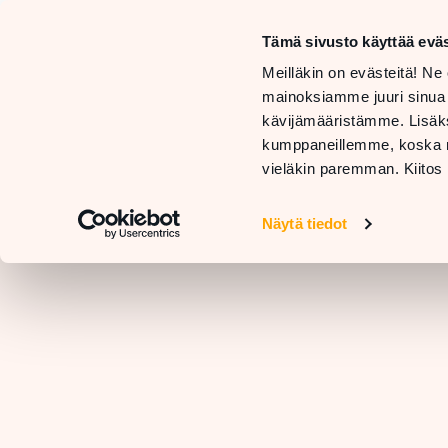
må
Tämä sivusto käyttää eväs
sö
BUTIKER
Meilläkin on evästeitä! Ne 
OCH
mainoksiamme juuri sinua
TJÄNSTER
RESTAURANGER
kävijämääristämme. Lisäks
KO
kumppaneillemme, koska nä
vieläkin paremman. Kiitos 
Näytä tiedot