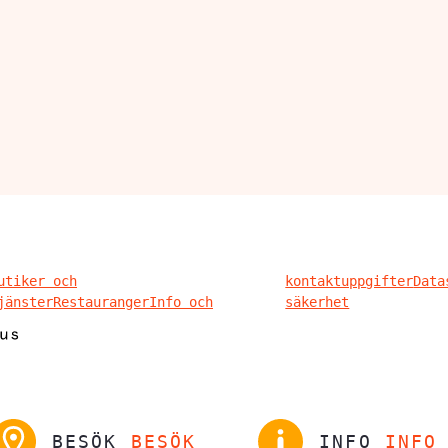
utiker och
kontaktuppgifter
Data
jänster
Restauranger
Info och
säkerhet
BESÖK
BESÖK
INFO
INFO