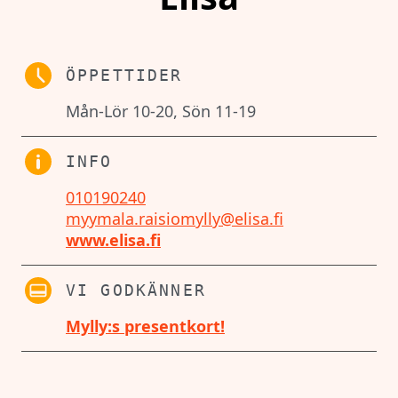
ÖPPETTIDER
Mån-Lör 10-20, Sön 11-19
INFO
010190240
myymala.raisiomylly@elisa.fi
www.elisa.fi
VI GODKÄNNER
Mylly:s presentkort!