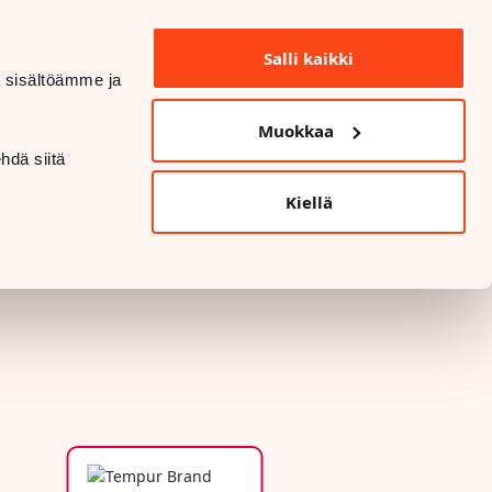
INFO OCH KONTAKTUPPGIFTER
Salli kaikki
dä sisältöämme ja
DATASKYDD OCH SÄKERHET
Muokkaa
LANGUAGE
hdä siitä
Kiellä