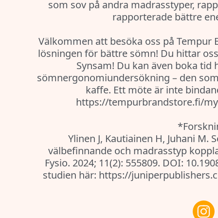
som sov på andra madrasstyper, rappo
rapporterade bättre en
Välkommen att besöka oss på Tempur Br
lösningen för bättre sömn! Du hittar os
Synsam! Du kan även boka tid h
sömnergonomiundersökning – den som b
kaffe. Ett möte är inte bindan
https://tempurbrandstore.fi/m
*Forskni
Ylinen J, Kautiainen H, Juhani M.
välbefinnande och madrasstyp kopplad
Fysio. 2024; 11(2): 555809. DOI: 10.19