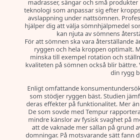
madrasser, sängar och små produkter
teknologi som anpassar sig efter kropp
avslappning under nattsömnen. Profe
hjälper dig att välja sömnhjälpmedel so
kan njuta av sömnens återstäl
För att sömnen ska vara återställande är
ryggen och hela kroppen optimalt.
minska till exempel rotation och ställ
kvaliteten på sömnen också blir bättre. 
din rygg b
Enligt omfattande konsumentundersö
som stödjer ryggen bäst. Studien jäm
deras effekter på funktionalitet. Mer än
De som sovde med Tempur rapporterad
mindre känslor av fysisk svaghet på 
att de vaknade mer sällan på grund a
domningar. På motsvarande sätt fann de