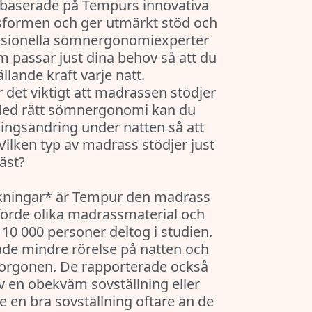
 baserade på Tempurs innovativa
sformen och ger utmärkt stöd och
ssionella sömnergonomiexperter
m passar just dina behov så att du
lande kraft varje natt.
 det viktigt att madrassen stödjer
 Med rätt sömnergonomi kan du
ningsändring under natten så att
Vilken typ av madrass stödjer just
äst?
kningar* är Tempur den madrass
förde olika madrassmaterial och
 10 000 personer deltog i studien.
e mindre rörelse på natten och
morgonen. De rapporterade också
v en obekväm sovställning eller
 en bra sovställning oftare än de