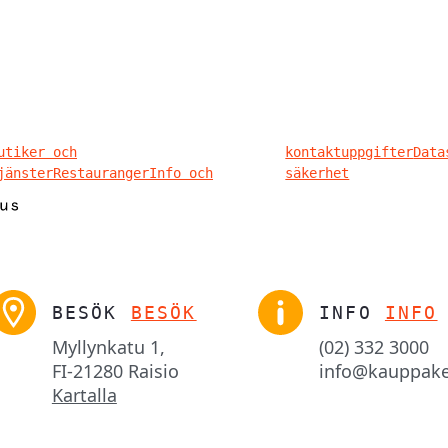
utiker och
kontaktuppgifter
Data
jänster
Restauranger
Info och
säkerhet
BESÖK
BESÖK
INFO
INFO
Myllynkatu 1,

(02) 332 3000
FI-21280 Raisio
info@kauppake
Kartalla