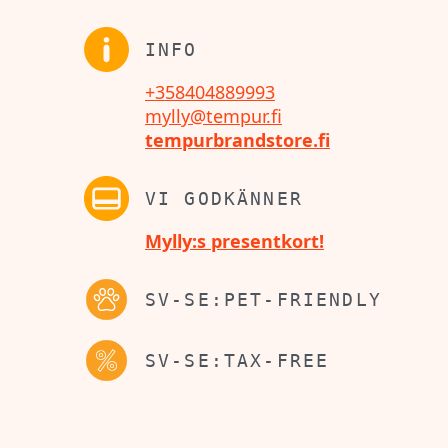
INFO
+358404889993
mylly@tempur.fi
tempurbrandstore.fi
VI GODKÄNNER
Mylly:s presentkort!
SV-SE:PET-FRIENDLY
SV-SE:TAX-FREE