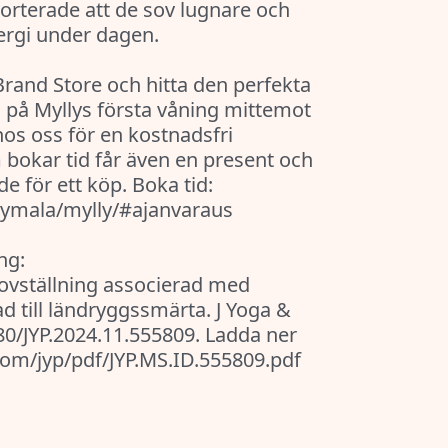
rterade att de sov lugnare och
ergi under dagen.
and Store och hitta den perfekta
s på Myllys första våning mittemot
os oss för en kostnadsfri
okar tid får även en present och
de för ett köp. Boka tid:
yymala/mylly/#ajanvaraus
ng:
 Sovställning associerad med
 till ländryggssmärta. J Yoga &
080/JYP.2024.11.555809. Ladda ner