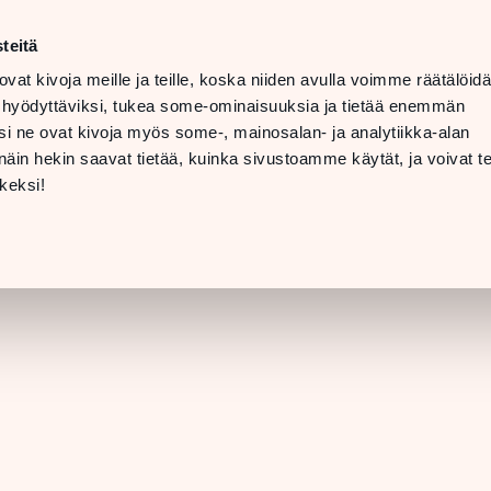
n–lör
10–20
teitä
LANGUAGE
n
11–19
ovat kivoja meille ja teille, koska niiden avulla voimme räätälöi
 hyödyttäviksi, tukea some-ominaisuuksia ja tietää enemmän
INFO OCH
i ne ovat kivoja myös some-, mainosalan- ja analytiikka-alan
NTAKTUPPGIFTER
in hekin saavat tietää, kuinka sivustoamme käytät, ja voivat te
[BUTIKSINFORMATION]
keksi!