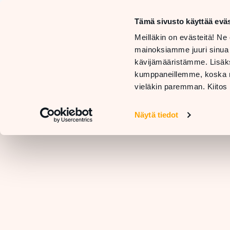
må
Tämä sivusto käyttää eväs
sö
BUTIKER
Meilläkin on evästeitä! Ne 
OCH
mainoksiamme juuri sinua
TJÄNSTER
RESTAURANGER
kävijämääristämme. Lisäks
KO
kumppaneillemme, koska nä
vieläkin paremman. Kiitos 
Näytä tiedot