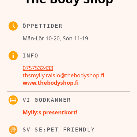
ÖPPETTIDER
Mån-Lör 10-20, Sön 11-19
INFO
0757532433
tbsmylly.raisio@thebodyshop.fi
www.thebodyshop.fi
VI GODKÄNNER
Mylly:s presentkort!
SV-SE:PET-FRIENDLY