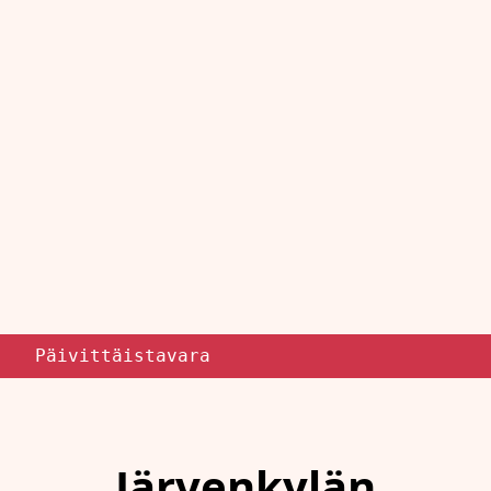
Päivittäistavara
Järvenkylän