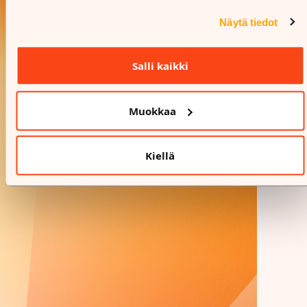
Näytä tiedot
Salli kaikki
Muokkaa
Kiellä