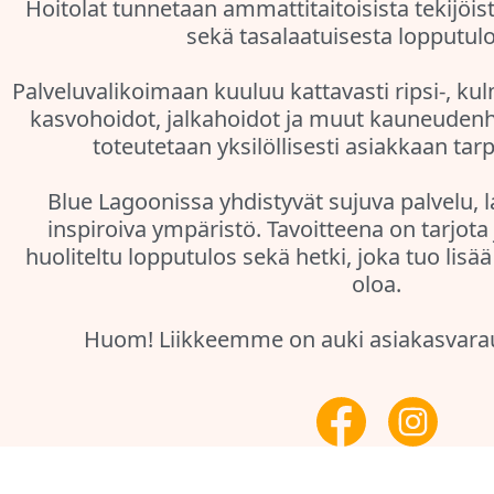
Hoitolat tunnetaan ammattitaitoisista tekijöi
sekä tasalaatuisesta lopputul
Palveluvalikoimaan kuuluu kattavasti ripsi-, kul
kasvohoidot, jalkahoidot ja muut kauneudenho
toteutetaan yksilöllisesti asiakkaan ta
Blue Lagoonissa yhdistyvät sujuva palvelu, l
inspiroiva ympäristö. Tavoitteena on tarjota 
huoliteltu lopputulos sekä hetki, joka tuo lisä
oloa.
Huom! Liikkeemme on auki asiakasvarau