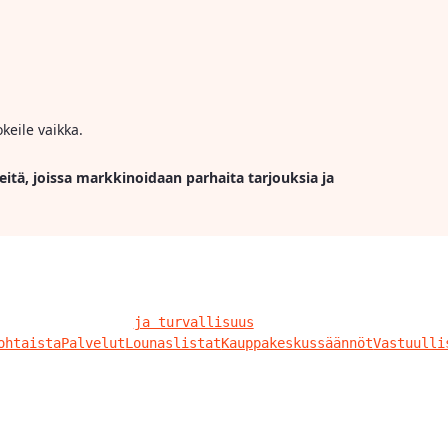
keile vaikka.
eitä, joissa markkinoidaan parhaita tarjouksia ja
ja turvallisuus
ohtaista
Palvelut
Lounaslistat
Kauppakeskussäännöt
Vastuulli