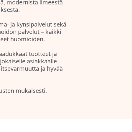
stä, modernista ilmeestä
oksesta.
ma- ja kynsipalvelut sekä
idon palvelut – kaikki
rpeet huomioiden.
aadukkaat tuotteet ja
jokaiselle asiakkaalle
ä itsevarmuutta ja hyvää
sten mukaisesti.