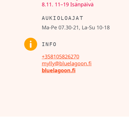
8.11.
11–19
Isänpäivä
AUKIOLOAJAT
Ma-Pe 07.30-21, La-Su 10-18
INFO
+358105826270
mylly@bluelagoon.fi
bluelagoon.fi