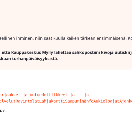
ihmeellinen ihminen, niin saat kuulla kaiken tärkeän ensimmäisenä. Ko
, että Kauppakeskus Mylly lähettää sähköpostiini kivoja uutiskirj
skaan turhanpäiväisyyksistä.
arjoukset ja uutuudet
Liikkeet ja
ja
alvelut
Ravintolat
Lahjakortti
Saapuminen
Info
Aukioloajat
Ajank