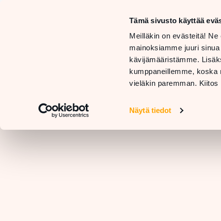
Tämä sivusto käyttää eväs
LIIKKEET
Meilläkin on evästeitä! Ne 
JA
TARJOUKSET
mainoksiamme juuri sinua
PALVELUT
JA
RAVIN
kävijämääristämme. Lisäks
UUTUUDET
kumppaneillemme, koska nä
vieläkin paremman. Kiitos 
Näytä tiedot