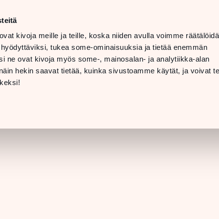
ma–la
10–20
teitä
LANGUAGE
su
11–19
ovat kivoja meille ja teille, koska niiden avulla voimme räätälöi
 hyödyttäviksi, tukea some-ominaisuuksia ja tietää enemmän
TOLAT
LAHJAKORTTI
i ne ovat kivoja myös some-, mainosalan- ja analytiikka-alan
in hekin saavat tietää, kuinka sivustoamme käytät, ja voivat te
LIIKKEEN TIEDO
keksi!