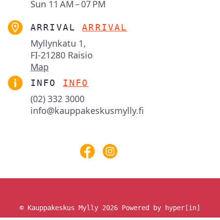
Sun
11 AM – 07 PM
ARRIVAL
ARRIVAL
Myllynkatu 1,

FI-21280 Raisio
Map
INFO
INFO
(02) 332 3000
info@kauppakeskusmylly.fi
© Kauppakeskus Mylly 2026
Powered by hyper[in]