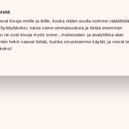
t
LANGUAGE
 08 PM
teitä
ovat kivoja meille ja teille, koska niiden avulla voimme räätälöi
 07 PM
TTING
 hyödyttäviksi, tukea some-ominaisuuksia ja tietää enemmän
ERE &
i ne ovat kivoja myös some-, mainosalan- ja analytiikka-alan
INFO
in hekin saavat tietää, kuinka sivustoamme käytät, ja voivat te
[STORE DETAILS]
keksi!