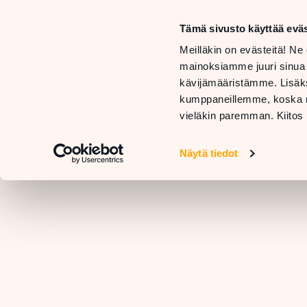
Mon–Sa
10 AM –
Tämä sivusto käyttää eväs
Sun
STORES
Meilläkin on evästeitä! Ne 
11 AM –
AND
GE
mainoksiamme juuri sinua
SERVICES
RESTAURANTS
H
kävijämääristämme. Lisäks
kumppaneillemme, koska nä
vieläkin paremman. Kiitos 
Näytä tiedot