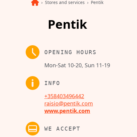
Stores and services
Pentik
Pentik
OPENING HOURS
Mon-Sat 10-20, Sun 11-19
INFO
+358403496442
raisio@pentik.com
www.pentik.com
WE ACCEPT