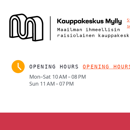
S
s
OPENING HOURS
OPENING HOUR
Mon–Sat
10 AM – 08 PM
Sun
11 AM – 07 PM