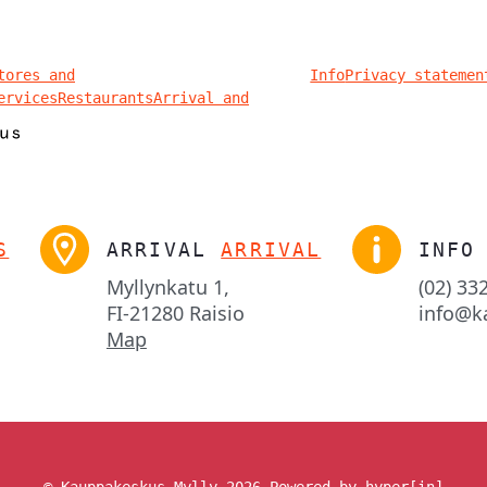
tores and
Info
Privacy statemen
ervices
Restaurants
Arrival and
S
ARRIVAL
ARRIVAL
INFO
Myllynkatu 1,

(02) 33
FI-21280 Raisio
info@k
Map