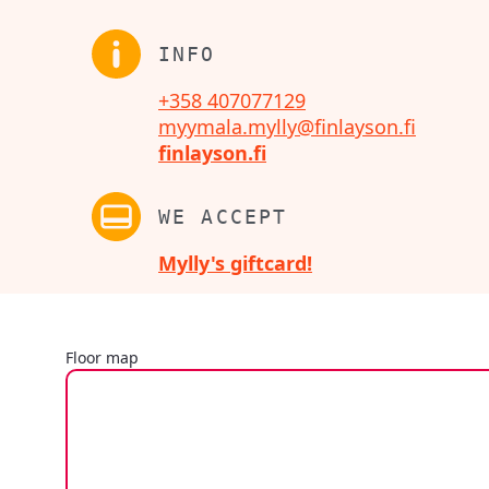
INFO
+358 407077129
myymala.mylly@finlayson.fi
finlayson.fi
WE ACCEPT
Mylly's giftcard!
Floor map