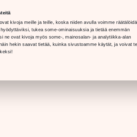
t
LANGUAGE
 08 PM
teitä
ovat kivoja meille ja teille, koska niiden avulla voimme räätälöi
 07 PM
TTING
 hyödyttäviksi, tukea some-ominaisuuksia ja tietää enemmän
ERE &
i ne ovat kivoja myös some-, mainosalan- ja analytiikka-alan
INFO
in hekin saavat tietää, kuinka sivustoamme käytät, ja voivat te
[STORE DETAILS]
keksi!