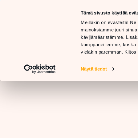
Mon–Sa
10 AM –
Tämä sivusto käyttää eväs
Sun
STORES
Meilläkin on evästeitä! Ne 
11 AM –
AND
GE
mainoksiamme juuri sinua
SERVICES
RESTAURANTS
H
kävijämääristämme. Lisäks
kumppaneillemme, koska nä
vieläkin paremman. Kiitos 
Näytä tiedot