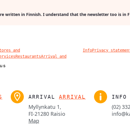
re written in Finnish. I understand that the newsletter too is in 
tores and
Info
Privacy statemen
ervices
Restaurants
Arrival and
S
ARRIVAL
ARRIVAL
INFO
Myllynkatu 1,

(02) 33
FI-21280 Raisio
info@k
Map