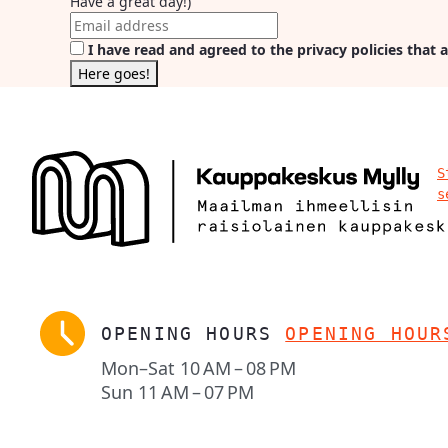
Have a great day!)
I have read and agreed to the privacy policies that a
S
s
OPENING HOURS
OPENING HOUR
Mon–Sat
10 AM – 08 PM
Sun
11 AM – 07 PM