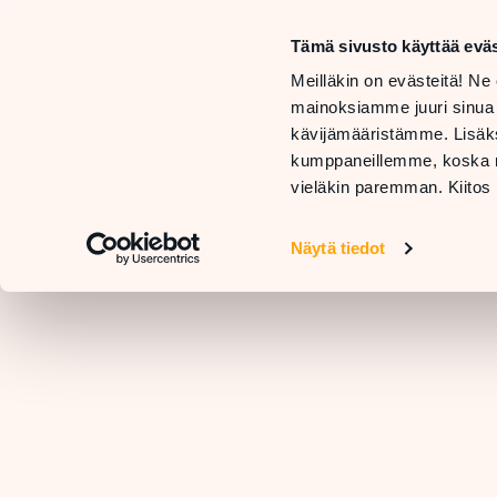
Mon–Sa
10 AM –
Tämä sivusto käyttää eväs
Sun
STORES
Meilläkin on evästeitä! Ne 
11 AM –
AND
GE
mainoksiamme juuri sinua
SERVICES
RESTAURANTS
H
kävijämääristämme. Lisäks
kumppaneillemme, koska nä
vieläkin paremman. Kiitos 
Näytä tiedot