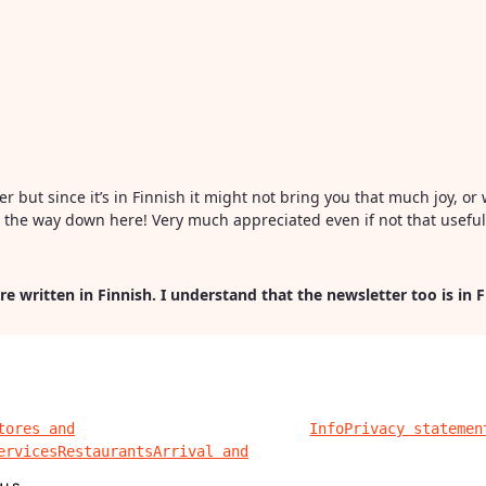
ter but since it’s in Finnish it might not bring you that much joy, 
all the way down here! Very much appreciated even if not that usefu
re written in Finnish. I understand that the newsletter too is in 
tores and
Info
Privacy statemen
ervices
Restaurants
Arrival and