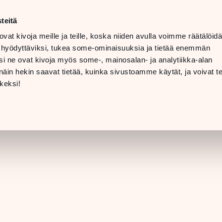
t
LANGUAGE
 08 PM
teitä
ovat kivoja meille ja teille, koska niiden avulla voimme räätälöi
 07 PM
TTING
 hyödyttäviksi, tukea some-ominaisuuksia ja tietää enemmän
ERE &
i ne ovat kivoja myös some-, mainosalan- ja analytiikka-alan
INFO
in hekin saavat tietää, kuinka sivustoamme käytät, ja voivat te
[STORE DETAILS]
keksi!