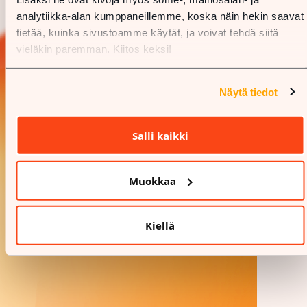
analytiikka-alan kumppaneillemme, koska näin hekin saavat
tietää, kuinka sivustoamme käytät, ja voivat tehdä siitä
vieläkin paremman. Kiitos keksi!
Näytä tiedot
Salli kaikki
Muokkaa
Kiellä