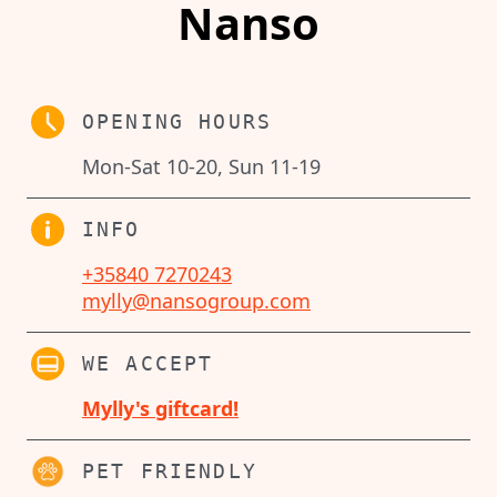
Nanso
OPENING HOURS
Mon-Sat 10-20, Sun 11-19
INFO
+35840 7270243
mylly@nansogroup.com
WE ACCEPT
Mylly's giftcard!
PET FRIENDLY