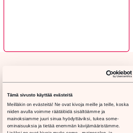
Tämä sivusto käyttää evästeitä
Meilläkin on evästeitä! Ne ovat kivoja meille ja teille, koska
niiden avulla voimme räätälöidä sisältöämme ja
mainoksiamme juuri sinua hyödyttäviksi, tukea some-
ominaisuuksia ja tietää enemmän kävijämääristämme.
Lisäksi ne ovat kivoja myös some-, mainosalan- ja