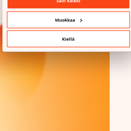
Salli kaikki
Muokkaa
Kiellä