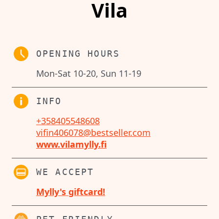
Vila
OPENING HOURS
Mon-Sat 10-20, Sun 11-19
INFO
+358405548608
vifin406078@bestseller.com
www.vilamylly.fi
WE ACCEPT
Mylly's giftcard!