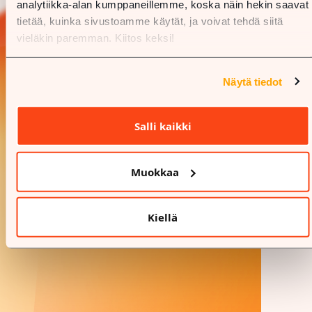
analytiikka-alan kumppaneillemme, koska näin hekin saavat
tietää, kuinka sivustoamme käytät, ja voivat tehdä siitä
vieläkin paremman. Kiitos keksi!
Näytä tiedot
Salli kaikki
Muokkaa
Kiellä