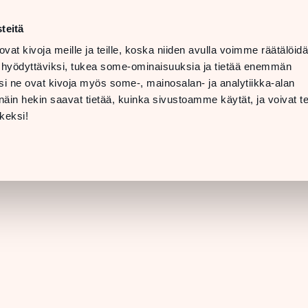
t
LANGUAGE
 08 PM
teitä
ovat kivoja meille ja teille, koska niiden avulla voimme räätälöi
 07 PM
TTING
 hyödyttäviksi, tukea some-ominaisuuksia ja tietää enemmän
ERE &
i ne ovat kivoja myös some-, mainosalan- ja analytiikka-alan
INFO
in hekin saavat tietää, kuinka sivustoamme käytät, ja voivat te
[STORE DETAILS]
keksi!