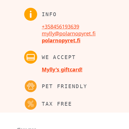
INFO
+358456193639
mylly@polarnopyret.fi
polarnopyret.fi
WE ACCEPT
Mylly's giftcard!
PET FRIENDLY
TAX FREE