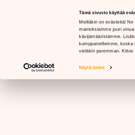
Mon–Sa
10 AM –
Tämä sivusto käyttää eväs
Sun
STORES
Meilläkin on evästeitä! Ne 
11 AM –
AND
GE
mainoksiamme juuri sinua
SERVICES
RESTAURANTS
H
kävijämääristämme. Lisäks
kumppaneillemme, koska nä
vieläkin paremman. Kiitos 
Näytä tiedot