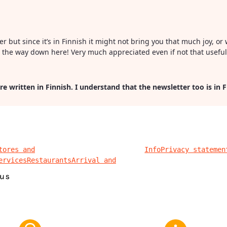
ter but since it’s in Finnish it might not bring you that much joy, 
all the way down here! Very much appreciated even if not that usefu
re written in Finnish. I understand that the newsletter too is in 
tores and
Info
Privacy statemen
ervices
Restaurants
Arrival and