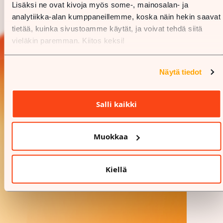
Lisäksi ne ovat kivoja myös some-, mainosalan- ja
analytiikka-alan kumppaneillemme, koska näin hekin saavat
tietää, kuinka sivustoamme käytät, ja voivat tehdä siitä
vieläkin paremman. Kiitos keksi!
Näytä tiedot
Salli kaikki
Muokkaa
Kiellä