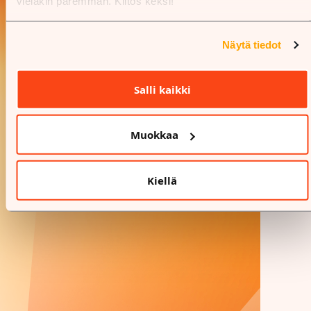
vieläkin paremman. Kiitos keksi!
Näytä tiedot
Salli kaikki
Muokkaa
Kiellä