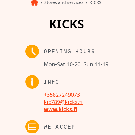
Stores and services
KICKS
KICKS
OPENING HOURS
Mon-Sat 10-20, Sun 11-19
INFO
+35827249073
kic789@kicks.fi
www.kicks.fi
WE ACCEPT