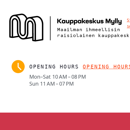
S
s
OPENING HOURS
OPENING HOUR
Mon–Sat
10 AM – 08 PM
Sun
11 AM – 07 PM