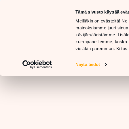
Mon–Sa
10 AM –
Tämä sivusto käyttää eväs
Sun
STORES
Meilläkin on evästeitä! Ne 
11 AM –
AND
GE
mainoksiamme juuri sinua
SERVICES
RESTAURANTS
H
kävijämääristämme. Lisäks
kumppaneillemme, koska nä
vieläkin paremman. Kiitos 
Näytä tiedot