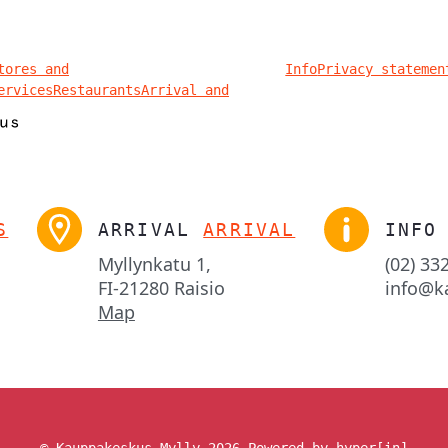
tores and
Info
Privacy statemen
ervices
Restaurants
Arrival and
S
ARRIVAL
ARRIVAL
INFO
Myllynkatu 1,

(02) 33
FI-21280 Raisio
info@k
Map