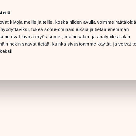
t
LANGUAGE
 08 PM
teitä
ovat kivoja meille ja teille, koska niiden avulla voimme räätälöi
 07 PM
TTING
 hyödyttäviksi, tukea some-ominaisuuksia ja tietää enemmän
ERE &
i ne ovat kivoja myös some-, mainosalan- ja analytiikka-alan
INFO
in hekin saavat tietää, kuinka sivustoamme käytät, ja voivat te
[STORE DETAILS]
keksi!