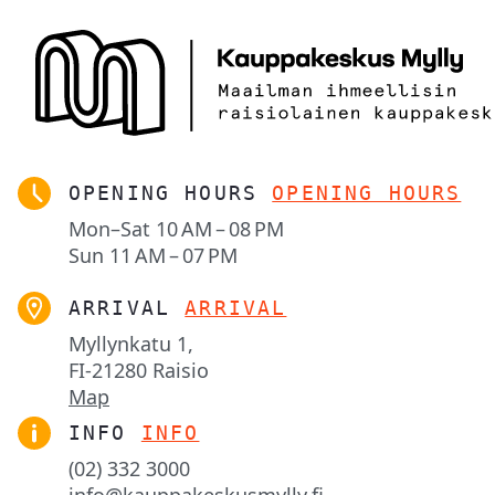
OPENING HOURS
OPENING HOURS
Mon–Sat
10 AM – 08 PM
Sun
11 AM – 07 PM
ARRIVAL
ARRIVAL
Myllynkatu 1,

FI-21280 Raisio
Map
INFO
INFO
(02) 332 3000
info@kauppakeskusmylly.fi