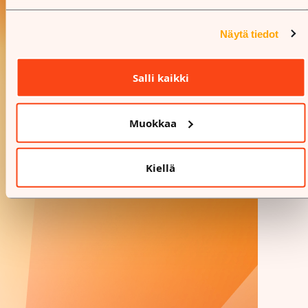
Näytä tiedot
Salli kaikki
Muokkaa
Kiellä