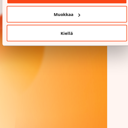
Muokkaa
Kiellä