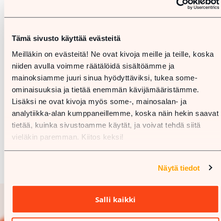
Tämä sivusto käyttää evästeitä
Meilläkin on evästeitä! Ne ovat kivoja meille ja teille, koska
niiden avulla voimme räätälöidä sisältöämme ja
mainoksiamme juuri sinua hyödyttäviksi, tukea some-
ominaisuuksia ja tietää enemmän kävijämääristämme.
Lisäksi ne ovat kivoja myös some-, mainosalan- ja
analytiikka-alan kumppaneillemme, koska näin hekin saavat
tietää, kuinka sivustoamme käytät, ja voivat tehdä siitä
vieläkin paremman. Kiitos keksi!
Näytä tiedot
Salli kaikki