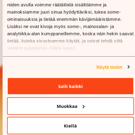
niiden avulla voimme räätälöidä sisältöämme ja
mainoksiamme juuri sinua hyödyttäviksi, tukea some-
ominaisuuksia ja tietää enemmän kävijämääristämme.
Lisäksi ne ovat kivoja myös some-, mainosalan- ja
analytiikka-alan kumppaneillemme, koska näin hekin saavat
tietää, kuinka sivustoamme käytät, ja voivat tehdä siitä
vieläkin paremman. Kiitos keksi!
Näytä tiedot
Salli kaikki
Muokkaa
Kiellä