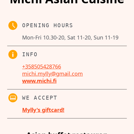
OPENING HOURS
Mon-Fri 10.30-20, Sat 11-20, Sun 11-19
INFO
+358505428766
michi.mylly@gmail.com
www.michi.fi
WE ACCEPT
Mylly's giftcard!