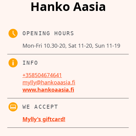
Hanko Aasia
OPENING HOURS
Mon-Fri 10.30-20, Sat 11-20, Sun 11-19
INFO
+358504674641
mylly@hankoaasia.fi
www.hankoaasia.fi
WE ACCEPT
Mylly's giftcard!