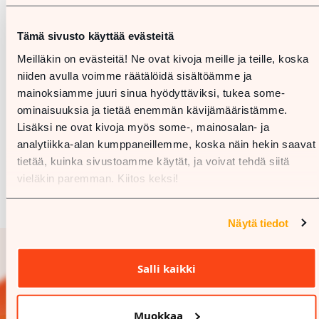
Tämä sivusto käyttää evästeitä
Meilläkin on evästeitä! Ne ovat kivoja meille ja teille, koska
niiden avulla voimme räätälöidä sisältöämme ja
mainoksiamme juuri sinua hyödyttäviksi, tukea some-
ominaisuuksia ja tietää enemmän kävijämääristämme.
Lisäksi ne ovat kivoja myös some-, mainosalan- ja
analytiikka-alan kumppaneillemme, koska näin hekin saavat
tietää, kuinka sivustoamme käytät, ja voivat tehdä siitä
vieläkin paremman. Kiitos keksi!
Näytä tiedot
Salli kaikki
Muokkaa