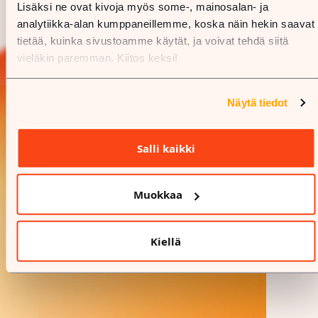
Lisäksi ne ovat kivoja myös some-, mainosalan- ja
analytiikka-alan kumppaneillemme, koska näin hekin saavat
tietää, kuinka sivustoamme käytät, ja voivat tehdä siitä
vieläkin paremman. Kiitos keksi!
Näytä tiedot
Salli kaikki
Muokkaa
Kiellä