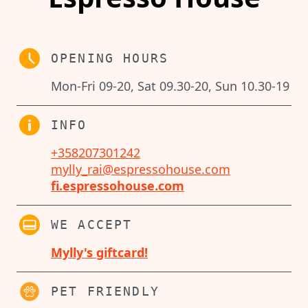
OPENING HOURS
Mon-Fri 09-20, Sat 09.30-20, Sun 10.30-19
INFO
+358207301242
mylly_rai@espressohouse.com
fi.espressohouse.com
WE ACCEPT
Mylly's giftcard!
PET FRIENDLY