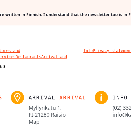
re written in Finnish. I understand that the newsletter too is in 
tores and
Info
Privacy statemen
ervices
Restaurants
Arrival and
S
ARRIVAL
ARRIVAL
INFO
Myllynkatu 1,

(02) 33
FI-21280 Raisio
info@k
Map