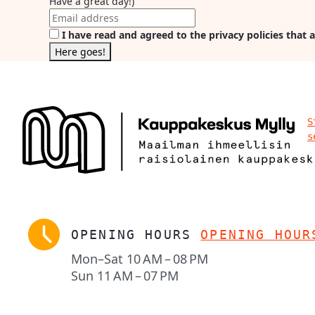
Have a great day!)
I have read and agreed to the privacy policies that a
S
s
OPENING HOURS
OPENING HOUR
Mon–Sat
10 AM – 08 PM
Sun
11 AM – 07 PM