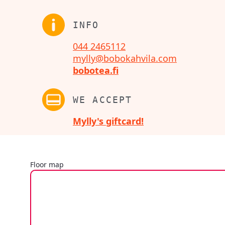
INFO
044 2465112
mylly@bobokahvila.com
bobotea.fi
WE ACCEPT
Mylly's giftcard!
Floor map