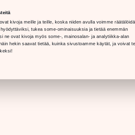
t
LANGUAGE
 08 PM
teitä
ovat kivoja meille ja teille, koska niiden avulla voimme räätälöi
 07 PM
TTING
 hyödyttäviksi, tukea some-ominaisuuksia ja tietää enemmän
ERE &
i ne ovat kivoja myös some-, mainosalan- ja analytiikka-alan
INFO
in hekin saavat tietää, kuinka sivustoamme käytät, ja voivat te
[STORE DETAILS]
keksi!