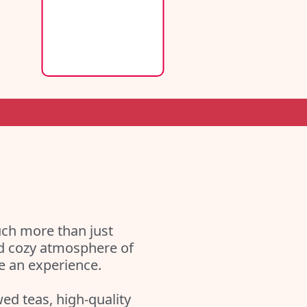
uch more than just
nd cozy atmosphere of
ke an experience.
wed teas, high-quality