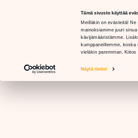
Mon–Sa
10 AM –
Tämä sivusto käyttää eväs
Sun
STORES
Meilläkin on evästeitä! Ne 
11 AM –
AND
GE
mainoksiamme juuri sinua
SERVICES
RESTAURANTS
H
kävijämääristämme. Lisäks
kumppaneillemme, koska nä
vieläkin paremman. Kiitos 
Näytä tiedot