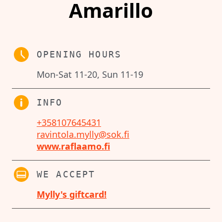
Amarillo
OPENING HOURS
Mon-Sat 11-20, Sun 11-19
INFO
+358107645431
ravintola.mylly@sok.fi
www.raflaamo.fi
WE ACCEPT
Mylly's giftcard!