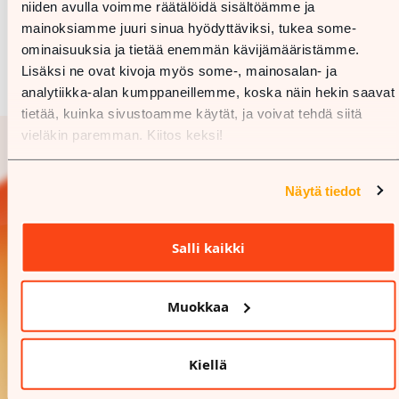
niiden avulla voimme räätälöidä sisältöämme ja
mainoksiamme juuri sinua hyödyttäviksi, tukea some-
ominaisuuksia ja tietää enemmän kävijämääristämme.
Lisäksi ne ovat kivoja myös some-, mainosalan- ja
analytiikka-alan kumppaneillemme, koska näin hekin saavat
tietää, kuinka sivustoamme käytät, ja voivat tehdä siitä
vieläkin paremman. Kiitos keksi!
Näytä tiedot
Salli kaikki
Muokkaa
Kiellä