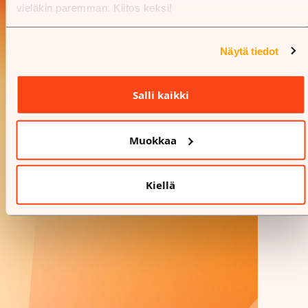
vieläkin paremman. Kiitos keksi!
Näytä tiedot
Salli kaikki
Muokkaa
Kiellä