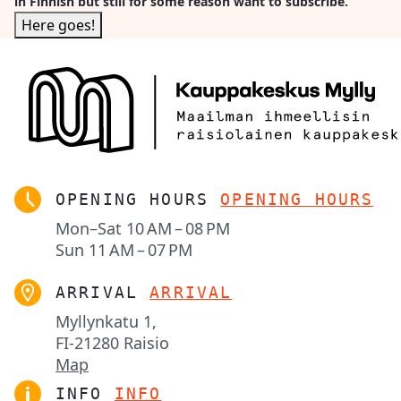
in Finnish but still for some reason want to subscribe.
OPENING HOURS
OPENING HOURS
Mon–Sat
10 AM – 08 PM
Sun
11 AM – 07 PM
ARRIVAL
ARRIVAL
Myllynkatu 1,

FI-21280 Raisio
Map
INFO
INFO