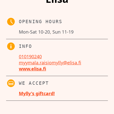
OPENING HOURS
Mon-Sat 10-20, Sun 11-19
INFO
010190240
myymala.raisiomylly@elisa.fi
www.elisa.fi
WE ACCEPT
Mylly's giftcard!