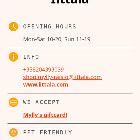
OPENING HOURS
Mon-Sat 10-20, Sun 11-19
INFO
+358204393039
shop.mylly-raisio@iittala.com
www.iittala.com
WE ACCEPT
Mylly's giftcard!
PET FRIENDLY