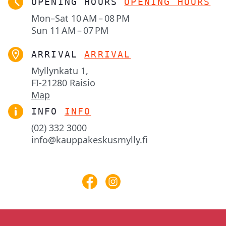
OPENING HOURS
OPENING HOURS
Mon–Sat
10 AM – 08 PM
Sun
11 AM – 07 PM
ARRIVAL
ARRIVAL
Myllynkatu 1,

FI-21280 Raisio
Map
INFO
INFO
(02) 332 3000
info@kauppakeskusmylly.fi