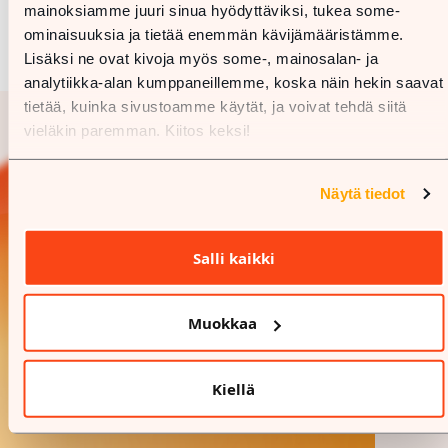
mainoksiamme juuri sinua hyödyttäviksi, tukea some-
ominaisuuksia ja tietää enemmän kävijämääristämme.
Lisäksi ne ovat kivoja myös some-, mainosalan- ja
analytiikka-alan kumppaneillemme, koska näin hekin saavat
tietää, kuinka sivustoamme käytät, ja voivat tehdä siitä
vieläkin paremman. Kiitos keksi!
Näytä tiedot
Salli kaikki
Muokkaa
Kiellä