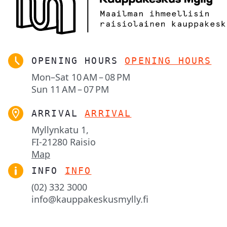
OPENING HOURS
OPENING HOURS
Mon–Sat
10 AM – 08 PM
Sun
11 AM – 07 PM
ARRIVAL
ARRIVAL
Myllynkatu 1,

FI-21280 Raisio
Map
INFO
INFO
(02) 332 3000
info@kauppakeskusmylly.fi