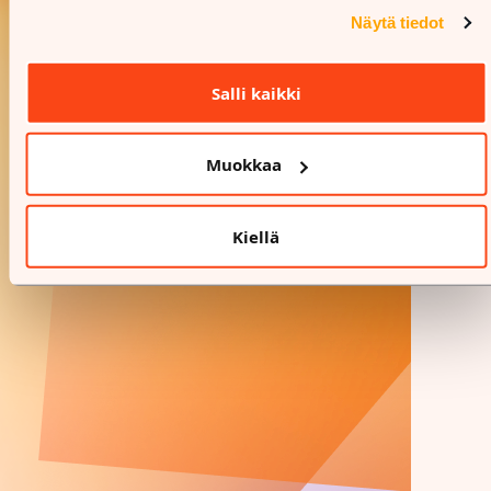
Näytä tiedot
Salli kaikki
Muokkaa
Kiellä